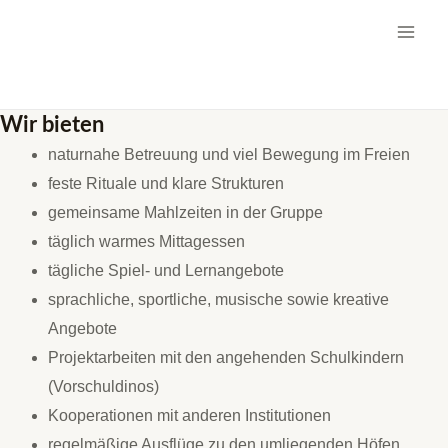
Zum
MAI
Inhalt
ME
springen
Wir bieten
naturnahe Betreuung und viel Bewegung im Freien
feste Rituale und klare Strukturen
gemeinsame Mahlzeiten in der Gruppe
täglich warmes Mittagessen
tägliche Spiel- und Lernangebote
sprachliche, sportliche, musische sowie kreative
Angebote
Projektarbeiten mit den angehenden Schulkindern
(Vorschuldinos)
Kooperationen mit anderen Institutionen
regelmäßige Ausflüge zu den umliegenden Höfen